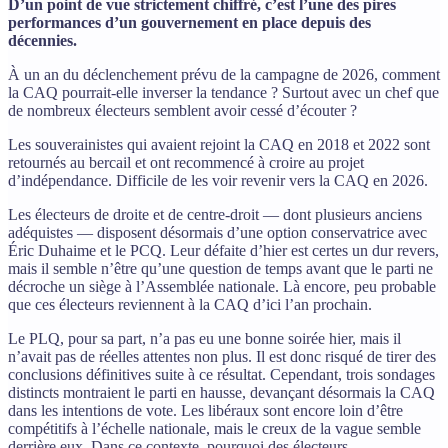
D’un point de vue strictement chiffré, c’est l’une des pires
performances d’un gouvernement en place depuis des
décennies.
À un an du déclenchement prévu de la campagne de 2026, comment
la CAQ pourrait-elle inverser la tendance ? Surtout avec un chef que
de nombreux électeurs semblent avoir cessé d’écouter ?
Les souverainistes qui avaient rejoint la CAQ en 2018 et 2022 sont
retournés au bercail et ont recommencé à croire au projet
d’indépendance. Difficile de les voir revenir vers la CAQ en 2026.
Les électeurs de droite et de centre-droit — dont plusieurs anciens
adéquistes — disposent désormais d’une option conservatrice avec
Éric Duhaime et le PCQ. Leur défaite d’hier est certes un dur revers,
mais il semble n’être qu’une question de temps avant que le parti ne
décroche un siège à l’Assemblée nationale. Là encore, peu probable
que ces électeurs reviennent à la CAQ d’ici l’an prochain.
Le PLQ, pour sa part, n’a pas eu une bonne soirée hier, mais il
n’avait pas de réelles attentes non plus. Il est donc risqué de tirer des
conclusions définitives suite à ce résultat. Cependant, trois sondages
distincts montraient le parti en hausse, devançant désormais la CAQ
dans les intentions de vote. Les libéraux sont encore loin d’être
compétitifs à l’échelle nationale, mais le creux de la vague semble
derrière eux. Dans ce contexte, pourquoi des électeurs