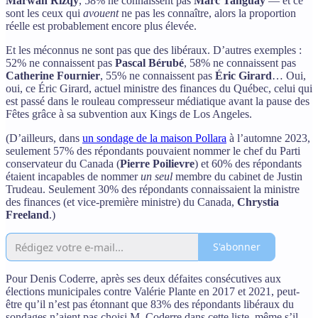
Marwah Rizqy
, 58% ne connaissent pas
Marc Tanguay
— et ce
sont les ceux qui
avouent
ne pas les connaître, alors la proportion
réelle est probablement encore plus élevée.
Et les méconnus ne sont pas que des libéraux. D’autres exemples :
52% ne connaissent pas
Pascal Bérubé
, 58% ne connaissent pas
Catherine Fournier
, 55% ne connaissent pas
Éric Girard
… Oui,
oui, ce Éric Girard, actuel ministre des finances du Québec, celui qui
est passé dans le rouleau compresseur médiatique avant la pause des
Fêtes grâce à sa subvention aux Kings de Los Angeles.
(D’ailleurs, dans
un sondage de la maison Pollara
à l’automne 2023,
seulement 57% des répondants pouvaient nommer le chef du Parti
conservateur du Canada (
Pierre Poilievre
) et 60% des répondants
étaient incapables de nommer
un seul
membre du cabinet de Justin
Trudeau. Seulement 30% des répondants connaissaient la ministre
des finances (et vice-première ministre) du Canada,
Chrystia
Freeland
.)
S'abonner
Pour Denis Coderre, après ses deux défaites consécutives aux
élections municipales contre Valérie Plante en 2017 et 2021, peut-
être qu’il n’est pas étonnant que 83% des répondants libéraux du
sondages n’aient pas choisi M. Coderre dans cette liste, même s’il