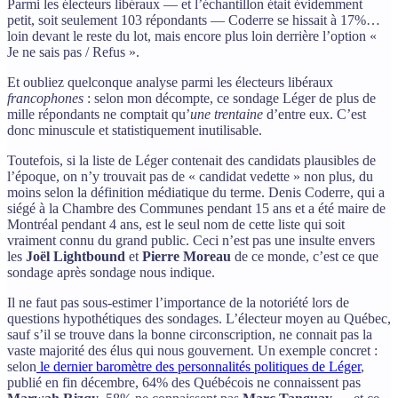
Parmi les électeurs libéraux — et l’échantillon était évidemment
petit, soit seulement 103 répondants — Coderre se hissait à 17%…
loin devant le reste du lot, mais encore plus loin derrière l’option «
Je ne sais pas / Refus ».
Et oubliez quelconque analyse parmi les électeurs libéraux
francophones
: selon mon décompte, ce sondage Léger de plus de
mille répondants ne comptait qu’
une trentaine
d’entre eux. C’est
donc minuscule et statistiquement inutilisable.
Toutefois, si la liste de Léger contenait des candidats plausibles de
l’époque, on n’y trouvait pas de « candidat vedette » non plus, du
moins selon la définition médiatique du terme. Denis Coderre, qui a
siégé à la Chambre des Communes pendant 15 ans et a été maire de
Montréal pendant 4 ans, est le seul nom de cette liste qui soit
vraiment connu du grand public. Ceci n’est pas une insulte envers
les
Joël Lightbound
et
Pierre Moreau
de ce monde, c’est ce que
sondage après sondage nous indique.
Il ne faut pas sous-estimer l’importance de la notoriété lors de
questions hypothétiques des sondages. L’électeur moyen au Québec,
sauf s’il se trouve dans la bonne circonscription, ne connait pas la
vaste majorité des élus qui nous gouvernent. Un exemple concret :
selon
le dernier baromètre des personnalités politiques de Léger
,
publié en fin décembre, 64% des Québécois ne connaissent pas