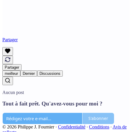
Partager
Partager
meilleur
Dernier
Discussions
Aucun post
Tout à fait prêt. Qu'avez-vous pour moi ?
S'abonner
© 2026 Philippe J. Fournier
·
Confidentialité
∙
Conditions
∙
Avis de