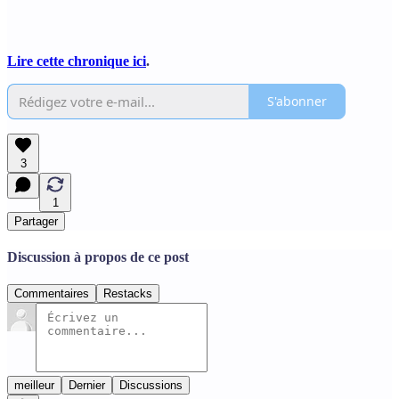
Lire cette chronique ici
.
S'abonner
3
1
Partager
Discussion à propos de ce post
Commentaires
Restacks
meilleur
Dernier
Discussions