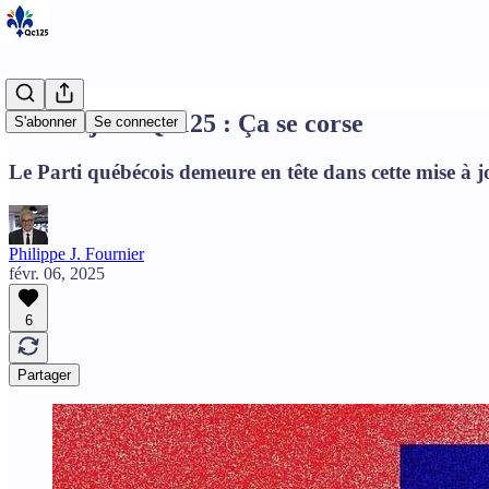
Mise à jour Qc125 : Ça se corse
S'abonner
Se connecter
Le Parti québécois demeure en tête dans cette mise à jo
Philippe J. Fournier
févr. 06, 2025
6
Partager