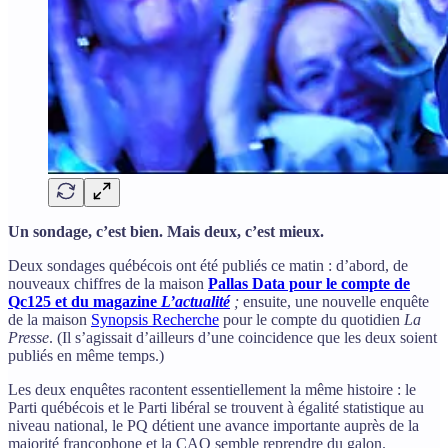
Un sondage, c’est bien. Mais deux, c’est mieux.
Deux sondages québécois ont été publiés ce matin : d’abord, de
nouveaux chiffres de la maison
Pallas Data pour le compte de
Qc125 et du magazine
L’actualité
;
ensuite, une nouvelle enquête
de la maison
Synopsis Recherche
pour le compte du quotidien
La
Presse
. (Il s’agissait d’ailleurs d’une coincidence que les deux soient
publiés en même temps.)
Les deux enquêtes racontent essentiellement la même histoire : le
Parti québécois et le Parti libéral se trouvent à égalité statistique au
niveau national, le PQ détient une avance importante auprès de la
majorité francophone et la CAQ semble reprendre du galon.