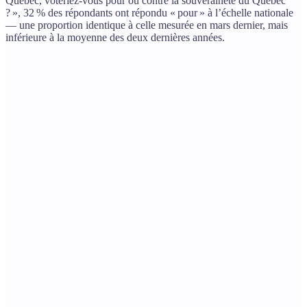
Québec, voteriez-vous pour ou contre la souveraineté du Québec
? », 32 % des répondants ont répondu « pour » à l’échelle nationale
— une proportion identique à celle mesurée en mars dernier, mais
inférieure à la moyenne des deux dernières années.