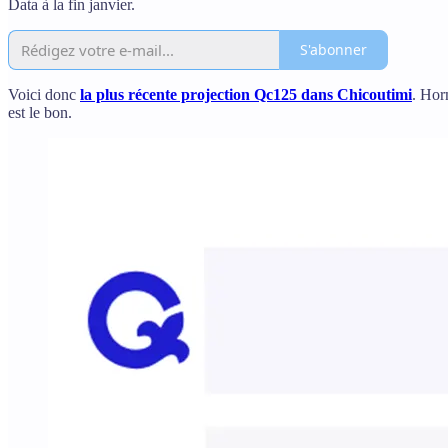
Data à la fin janvier.
S'abonner
Voici donc
la plus récente projection Qc125 dans Chicoutimi
. Hor
est le bon.