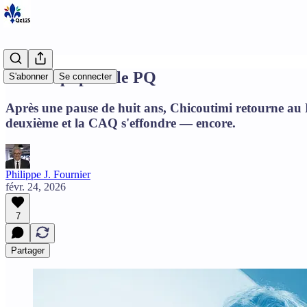
Et de sept pour le PQ
S'abonner
Se connecter
Après une pause de huit ans, Chicoutimi retourne au 
deuxième et la CAQ s'effondre — encore.
Philippe J. Fournier
févr. 24, 2026
7
Partager