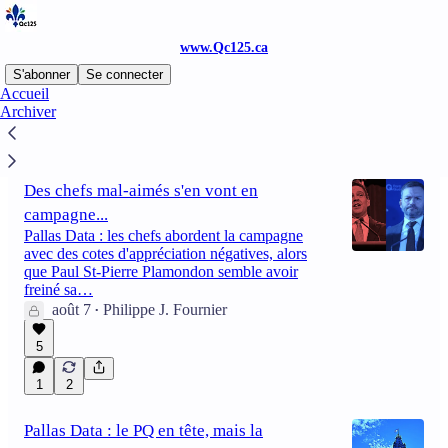
www.Qc125.ca
S'abonner
Se connecter
Accueil
Archiver
Dernier
meilleur
Discussions
Des chefs mal-aimés s'en vont en
campagne...
Pallas Data : les chefs abordent la campagne
avec des cotes d'appréciation négatives, alors
que Paul St-Pierre Plamondon semble avoir
freiné sa…
août 7
Philippe J. Fournier
•
5
1
2
Pallas Data : le PQ en tête, mais la