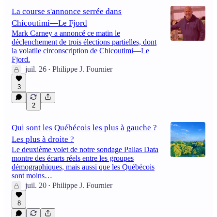
La course s'annonce serrée dans
Chicoutimi—Le Fjord
Mark Carney a annoncé ce matin le
déclenchement de trois élections partielles, dont
la volatile circonscription de Chicoutimi—Le
Fjord.
juil. 26
Philippe J. Fournier
•
3
2
Qui sont les Québécois les plus à gauche ?
Les plus à droite ?
Le deuxième volet de notre sondage Pallas Data
montre des écarts réels entre les groupes
démographiques, mais aussi que les Québécois
sont moins…
juil. 20
Philippe J. Fournier
•
8