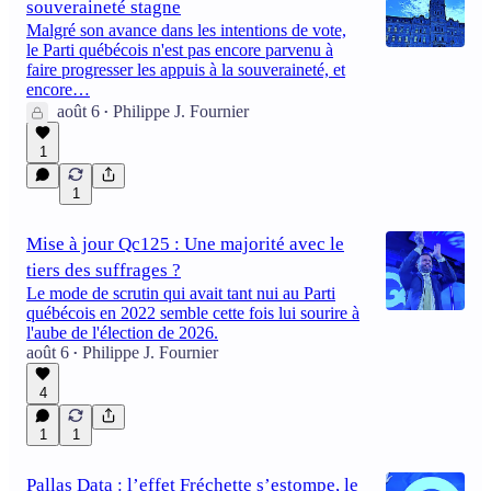
souveraineté stagne
Malgré son avance dans les intentions de vote,
le Parti québécois n'est pas encore parvenu à
faire progresser les appuis à la souveraineté, et
encore…
août 6
Philippe J. Fournier
•
1
1
Mise à jour Qc125 : Une majorité avec le
tiers des suffrages ?
Le mode de scrutin qui avait tant nui au Parti
québécois en 2022 semble cette fois lui sourire à
l'aube de l'élection de 2026.
août 6
Philippe J. Fournier
•
4
1
1
Pallas Data : l’effet Fréchette s’estompe, le